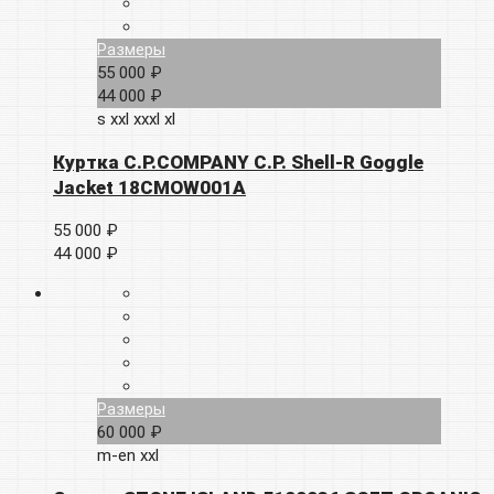
Размеры
55 000 ₽
44 000 ₽
s
xxl
xxxl
xl
Куртка C.P.COMPANY C.P. Shell-R Goggle
Jacket 18CMOW001A
55 000 ₽
44 000 ₽
Размеры
60 000 ₽
m-en
xxl