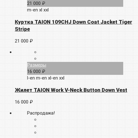
21 000 ₽
m-en
xl
xxl
Куртка TAION 109CHJ Down Coat Jacket Tiger
Stripe
21 000 ₽
Размеры
16 000 ₽
l-en
m-en
xl-en
xxl
Жилет TAION Work V-Neck Button Down Vest
16 000 ₽
Распродажа!