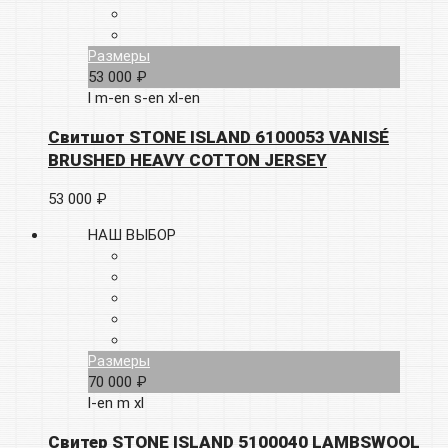
Размеры
53 000 ₽
l
m-en
s-en
xl-en
Свитшот STONE ISLAND 6100053 VANISÉ
BRUSHED HEAVY COTTON JERSEY
53 000 ₽
НАШ ВЫБОР
Размеры
70 000 ₽
l-en
m
xl
Свитер STONE ISLAND 5100040 LAMBSWOOL