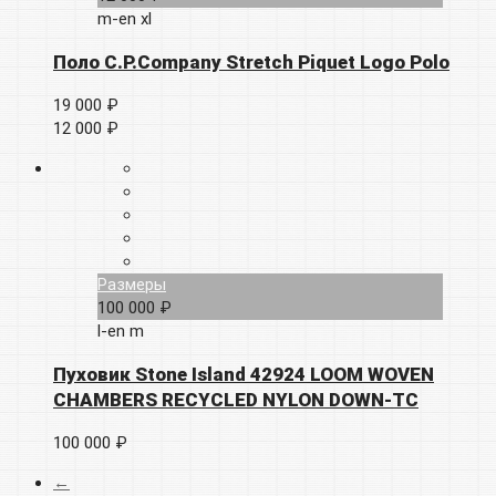
m-en
xl
Поло C.P.Company Stretch Piquet Logo Polo
19 000 ₽
12 000 ₽
Размеры
100 000 ₽
l-en
m
Пуховик Stone Island 42924 LOOM WOVEN
CHAMBERS RECYCLED NYLON DOWN-TC
100 000 ₽
←