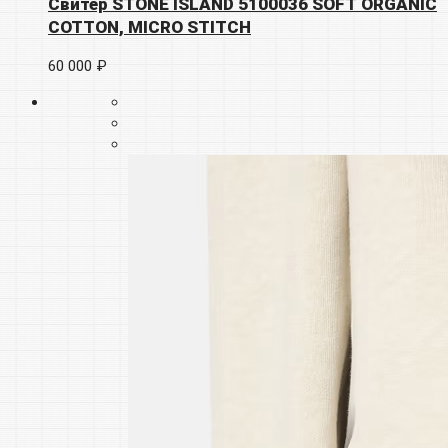
Свитер STONE ISLAND 5100036 SOFT ORGANIC
COTTON, MICRO STITCH
60 000 ₽