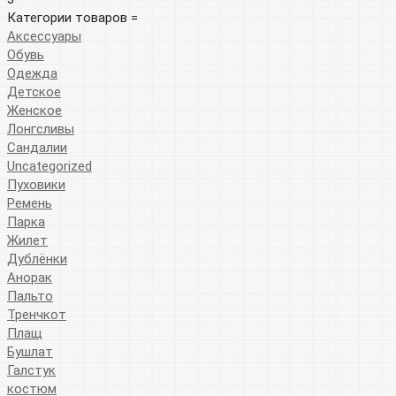
Категории товаров =
Аксессуары
Обувь
Одежда
Детское
Женское
Лонгсливы
Сандалии
Uncategorized
Пуховики
Ремень
Парка
Жилет
Дублёнки
Анорак
Пальто
Тренчкот
Плащ
Бушлат
Галстук
костюм