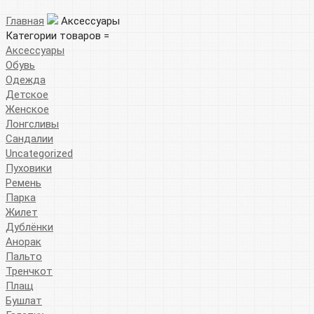
Главная
Аксессуары
Категории товаров =
Аксессуары
Обувь
Одежда
Детское
Женское
Лонгсливы
Сандалии
Uncategorized
Пуховики
Ремень
Парка
Жилет
Дублёнки
Анорак
Пальто
Тренчкот
Плащ
Бушлат