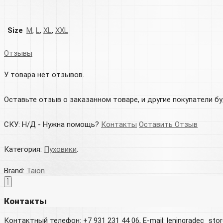
Size
M
,
L
,
XL
,
XXL
Отзывы
У товара нет отзывов.
Оставьте отзыв о заказанном товаре, и другие покупатели б
СКУ:
Н/Д
-
Нужна помощь?
Контакты
Оставить Отзыв
Категория:
Пуховики
.
Brand:
Taion
Контакты
Контактный телефон: +7 931 231 44 06, E-mail: leningradec_st