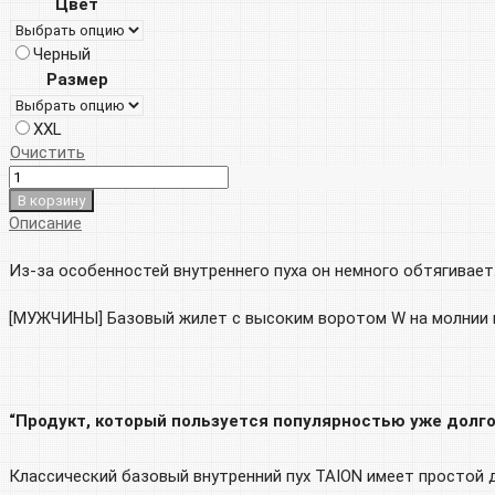
Цвет
составляла
9
Черный
18
000р.
Размер
000р.
XXL
Очистить
В корзину
Описание
Из-за особенностей внутреннего пуха он немного обтягивает
[МУЖЧИНЫ] Базовый жилет с высоким воротом W на молнии и
“Продукт, который пользуется популярностью уже долго
Классический базовый внутренний пух TAION имеет простой ди