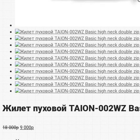
Жилет пуховой TAION-002WZ Basic
Первоначальная
Текущая
18 000
р
9 000
р
цена
цена: