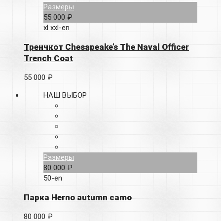
Размеры
55 000 ₽
xl
xxl-en
Тренчкот Chesapeake’s The Naval Officer
Trench Coat
55 000 ₽
НАШ ВЫБОР
Размеры
80 000 ₽
50-en
Парка Herno autumn camo
80 000 ₽