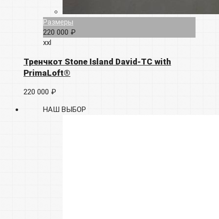
Размеры
220 000 ₽
xxl
Тренчкот Stone Island David-TC with
PrimaLoft®
220 000 ₽
НАШ ВЫБОР