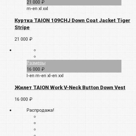
21 000 ₽
m-en
xl
xxl
Куртка TAION 109CHJ Down Coat Jacket Tiger
Stripe
21 000 ₽
Размеры
16 000 ₽
l-en
m-en
xl-en
xxl
Жилет TAION Work V-Neck Button Down Vest
16 000 ₽
Распродажа!