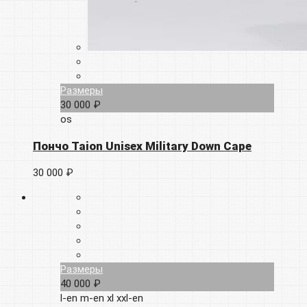
Размеры
30 000 ₽
os
Пончо Taion Unisex Military Down Cape
30 000 ₽
Размеры
40 000 ₽
l-en
m-en
xl
xxl-en