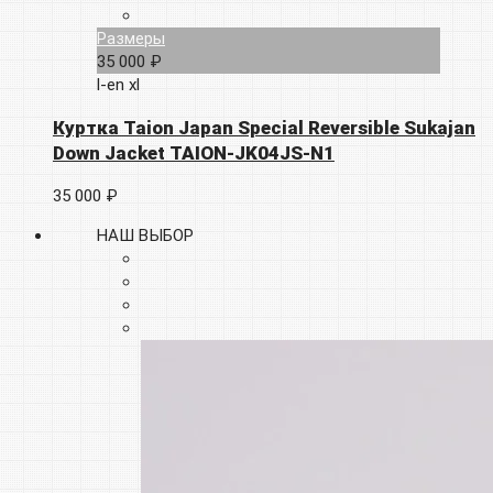
Размеры
35 000 ₽
l-en
xl
Куртка Taion Japan Special Reversible Sukajan
Down Jacket TAION-JK04JS-N1
35 000 ₽
НАШ ВЫБОР