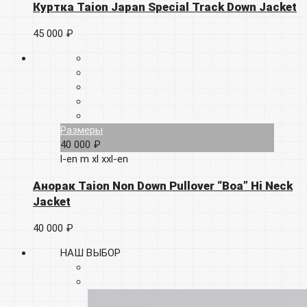
Куртка Taion Japan Special Track Down Jacket
45 000 ₽
Размеры
40 000 ₽
l-en
m
xl
xxl-en
Анорак Taion Non Down Pullover “Boa” Hi Neck
Jacket
40 000 ₽
НАШ ВЫБОР