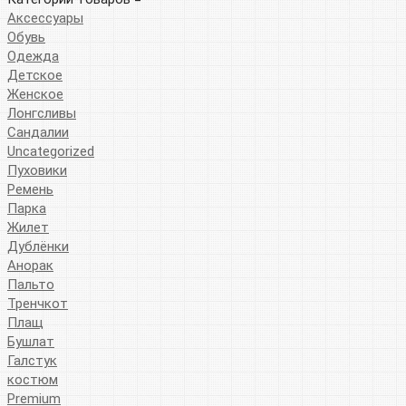
Аксессуары
Обувь
Одежда
Детское
Женское
Лонгсливы
Сандалии
Uncategorized
Пуховики
Ремень
Парка
Жилет
Дублёнки
Анорак
Пальто
Тренчкот
Плащ
Бушлат
Галстук
костюм
Premium