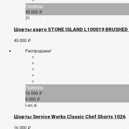
Размеры
45 000 ₽
31
Шорты карго STONE ISLAND L100019 BRUSHED
45 000 ₽
Распродажа!
Размеры
16 000 ₽
8 000 ₽
l-en
xl
Шорты Service Works Classic Chef Shorts 1026
16 000 ₽