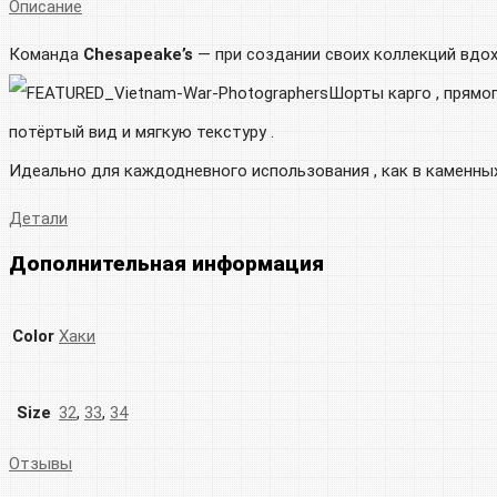
Описание
Команда
Chesapeake’s
— при создании своих коллекций вдо
Шорты карго , прямо
потёртый вид и мягкую текстуру .
Идеально для каждодневного использования , как в каменных 
Детали
Дополнительная информация
Color
Хаки
Size
32
,
33
,
34
Отзывы