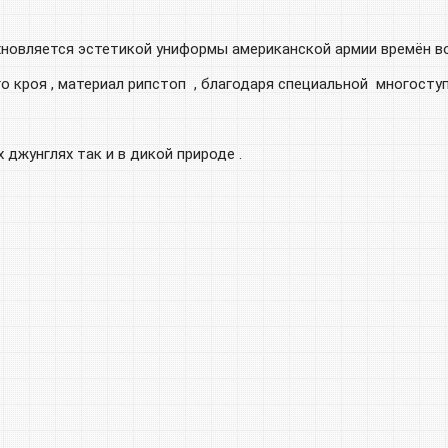
хновляется эстетикой униформы американской армии времён в
го кроя , материал рипстоп , благодаря специальной многосту
джунглях так и в дикой природе .