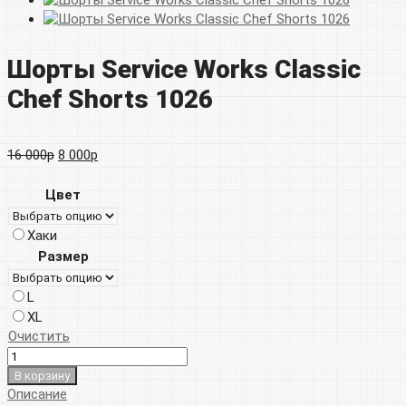
Шорты Service Works Classic
Chef Shorts 1026
Первоначальная
Текущая
16 000
р
8 000
р
цена
цена:
Цвет
составляла
8
Хаки
16
000р.
Размер
000р.
L
XL
Очистить
В корзину
Описание