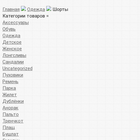
Главная
Одежда
Шорты
Категории товаров =
Аксессуары
Обувь
Одежда
Детское
Женское
Лонгсливы
Сандалии
Uncategorized
Пуховики
Ремень
Парка
Жилет
Дублёнки
Анорак
Пальто
Тренчкот
Плащ
Бушлат