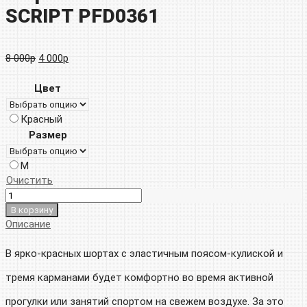
SCRIPT PFD0361
Первоначальная
Текущая
8 000
р
4 000
р
цена
цена:
Цвет
составляла
4
Красный
8
000р.
Размер
000р.
M
Очистить
В корзину
Описание
В ярко-красных шортах с эластичным поясом-кулиской и
тремя карманами будет комфортно во время активной
прогулки или занятий спортом на свежем воздухе. За это