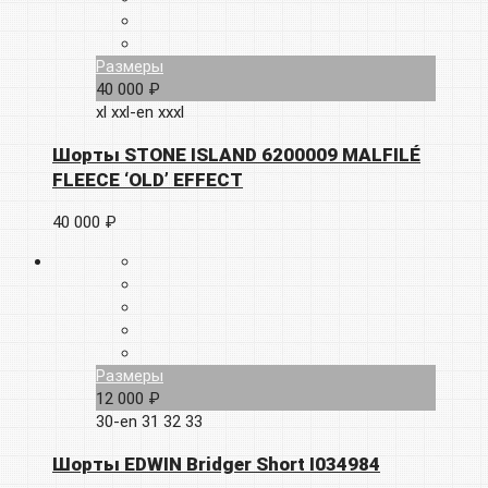
Размеры
40 000 ₽
xl
xxl-en
xxxl
Шорты STONE ISLAND 6200009 MALFILÉ
FLEECE ‘OLD’ EFFECT
40 000 ₽
Размеры
12 000 ₽
30-en
31
32
33
Шорты EDWIN Bridger Short I034984