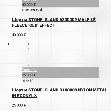
40 000 ₽
xl
xxl-en
xxxl
Шорты STONE ISLAND 6200009 MALFILÉ
FLEECE ‘OLD’ EFFECT
40 000 ₽
Размеры
25 000 ₽
m
s-en
Шорты STONE ISLAND B100009 NYLON METAL
IN ECONYL®
25 000 ₽