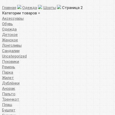
Главная
Одежда
Шорты
Страница 2
Категории товаров =
Аксессуары
Обувь
Одежда
Детское
Женское
Лонгсливы
Сандалии
Uncategorized
Пуховики
Ремень
Парка
Жилет
Дублёнки
Анорак
Пальто
Тренчкот
Плащ
Бушлат