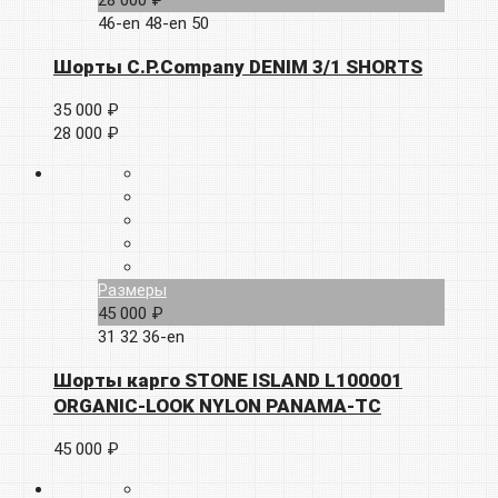
46-en
48-en
50
Шорты C.P.Company DENIM 3/1 SHORTS
35 000 ₽
28 000 ₽
Размеры
45 000 ₽
31
32
36-en
Шорты карго STONE ISLAND L100001
ORGANIC-LOOK NYLON PANAMA-TC
45 000 ₽