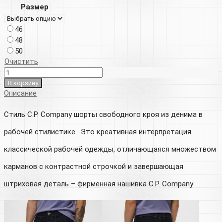
35
000р.
Размер
000р.
46
48
50
Очистить
В корзину
Описание
Cтиль C.P. Company шорты свободного кроя из денима в
рабочей стилистике . Это креативная интерпретация
классической рабочей одежды, отличающаяся множеством
карманов с контрастной строчкой и завершающая
штриховая деталь – фирменная нашивка C.P. Company .