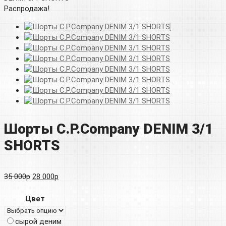
Распродажа!
Шорты C.P.Company DENIM 3/1
SHORTS
Первоначальная
Текущая
35 000
р
28 000
р
цена
цена:
Цвет
составляла
28
сырой деним