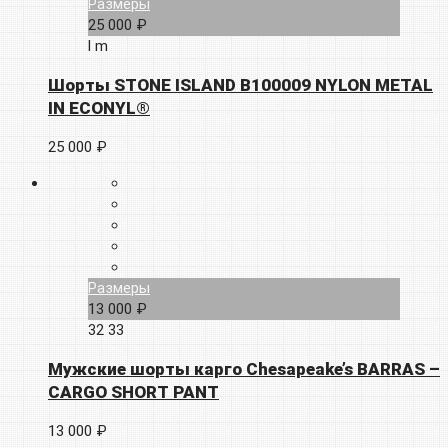
Размеры
25 000 ₽
l
m
Шорты STONE ISLAND B100009 NYLON METAL
IN ECONYL®
25 000 ₽
Размеры
13 000 ₽
32
33
Мужские шорты карго Chesapeake’s BARRAS –
CARGO SHORT PANT
13 000 ₽