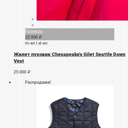
Размеры
25 000 ₽
m-en
l
xl-en
Жилет пуховик Chesapeake’s Gilet Seattle Down
Vest
25 000 ₽
Распродажа!