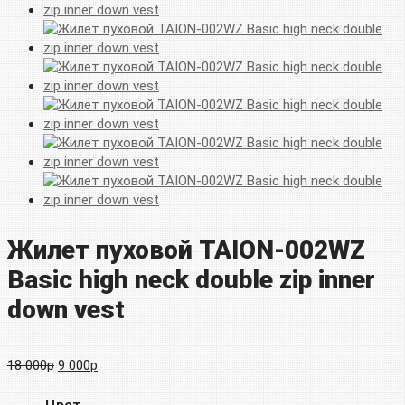
Жилет пуховой TAION-002WZ
Basic high neck double zip inner
down vest
Первоначальная
Текущая
18 000
р
9 000
р
цена
цена:
Цвет