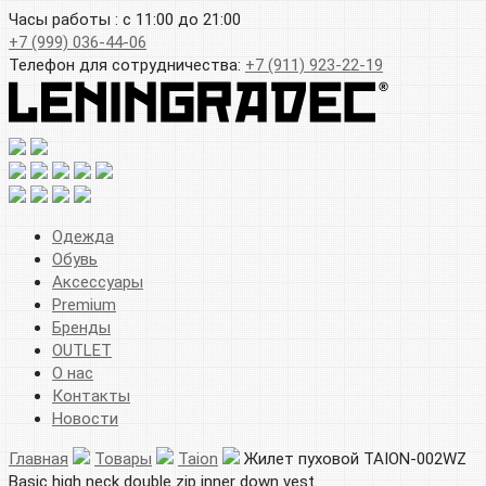
Часы работы : с 11:00 до 21:00
+7 (999) 036-44-06
Телефон для сотрудничества:
+7 (911) 923-22-19
Одежда
Обувь
Аксессуары
Premium
Бренды
OUTLET
О нас
Контакты
Новости
Главная
Товары
Taion
Жилет пуховой TAION-002WZ
Basic high neck double zip inner down vest