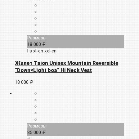
Размеры
18 000 ₽
l
s
xl-en
xxl-en
Жилет Taion Unisex Mountain Reversible
“Down×Light boa” Hi Neck Vest
18 000 ₽
Размеры
85 000 ₽
xl