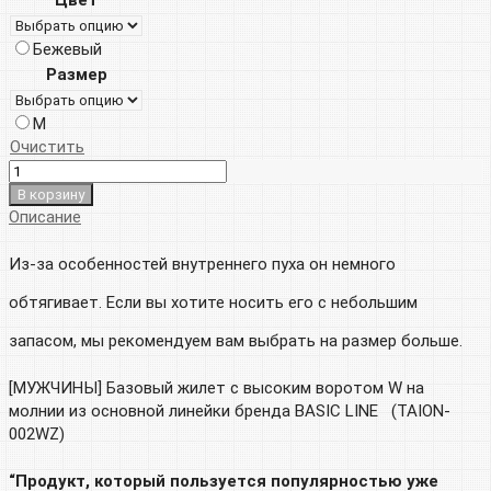
составляла
9
Бежевый
18
000р.
Размер
000р.
M
Очистить
В корзину
Описание
Из-за особенностей внутреннего пуха он немного
обтягивает. Если вы хотите носить его с небольшим
запасом, мы рекомендуем вам выбрать на размер больше.
[МУЖЧИНЫ] Базовый жилет с высоким воротом W на
молнии из основной линейки бренда BASIC LINE (TAION-
002WZ)
“Продукт, который пользуется популярностью уже