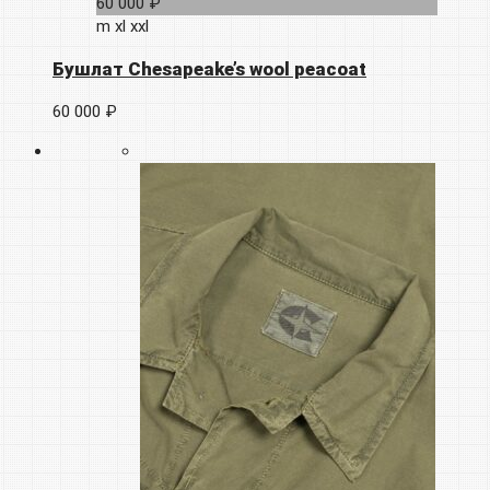
60 000 ₽
m
xl
xxl
Бушлат Chesapeake’s wool peacoat
60 000 ₽