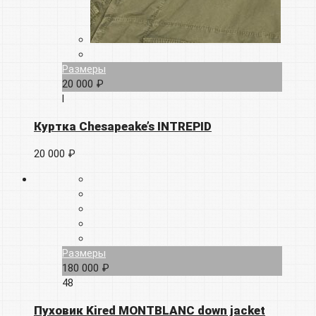
Размеры
20 000 ₽
l
Куртка Chesapeake’s INTREPID
20 000 ₽
Размеры
180 000 ₽
48
Пуховик Kired MONTBLANC down jacket