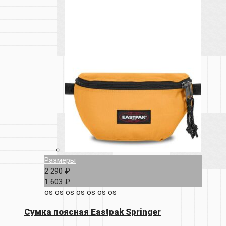
Размеры
2 290 ₽
1 603 ₽
os
os
os
os
os
os
os
Сумка поясная Eastpak Springer