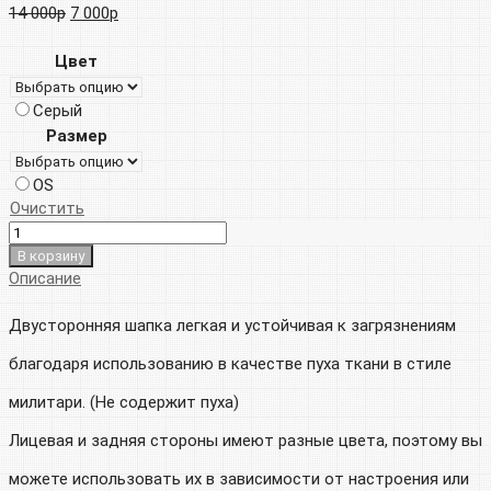
Первоначальная
Текущая
14 000
р
7 000
р
цена
цена:
Цвет
составляла
7
Серый
14
000р.
Размер
000р.
OS
Очистить
В корзину
Описание
Двусторонняя шапка легкая и устойчивая к загрязнениям
благодаря использованию в качестве пуха ткани в стиле
милитари. (Не содержит пуха)
Лицевая и задняя стороны имеют разные цвета, поэтому вы
можете использовать их в зависимости от настроения или