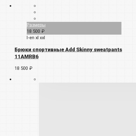
Размеры
18 500 ₽
l-en
xl
xxl
Брюки спортивные Add Skinny sweatpants
11AMRB6
18 500 ₽