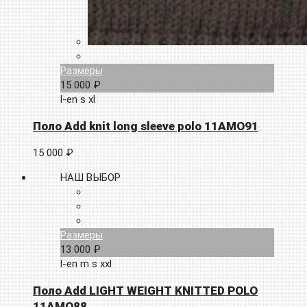
Размеры
15 000 ₽
l-en
s
xl
Поло Add knit long sleeve polo 11AMO91
15 000 ₽
НАШ ВЫБОР
Размеры
13 000 ₽
l-en
m
s
xxl
Поло Add LIGHT WEIGHT KNITTED POLO
11AMO88