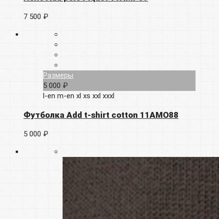
7 500 ₽
Размеры
5 000 ₽
l-en
m-en
xl
xs
xxl
xxxl
Футболка Add t-shirt cotton 11AMO88
5 000 ₽