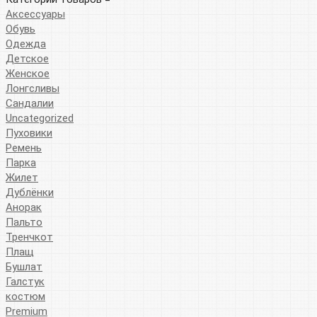
Аксессуары
Обувь
Одежда
Детское
Женское
Лонгсливы
Сандалии
Uncategorized
Пуховики
Ремень
Парка
Жилет
Дублёнки
Анорак
Пальто
Тренчкот
Плащ
Бушлат
Галстук
костюм
Premium