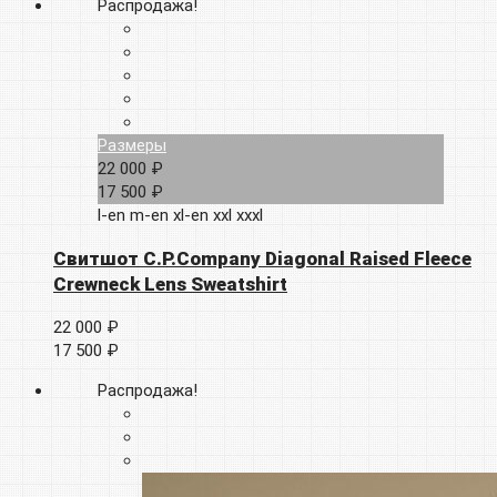
Распродажа!
Размеры
22 000 ₽
17 500 ₽
l-en
m-en
xl-en
xxl
xxxl
Свитшот C.P.Company Diagonal Raised Fleece
Crewneck Lens Sweatshirt
22 000 ₽
17 500 ₽
Распродажа!