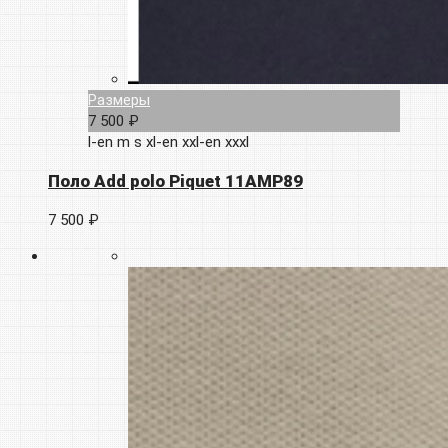
Размеры
7 500 ₽
l-en
m
s
xl-en
xxl-en
xxxl
Поло Add polo Piquet 11AMP89
7 500 ₽