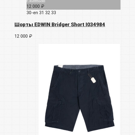
12 000 ₽
30-en
31
32
33
Шорты EDWIN Bridger Short I034984
12 000 ₽