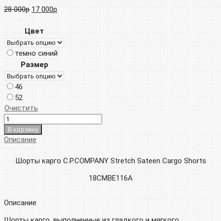
Первоначальная
Текущая
28 000
р
17 000
р
цена
цена:
Цвет
составляла
17
темно синий
28
000р.
Размер
000р.
46
52
Очистить
В корзину
Описание
Шорты карго C.P.COMPANY Stretch Sateen Cargo Shorts
18CMBE116A
Описание
Шорты карго, выполненные из гладкого и мягкого