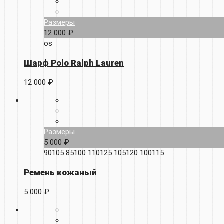
Размеры
12 000 ₽
os
Шарф Polo Ralph Lauren
12 000 ₽
Размеры
5 000 ₽
90105
85100
110125
105120
100115
Ремень кожаный
5 000 ₽