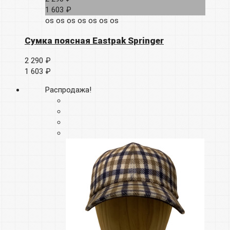
1 603 ₽
os
os
os
os
os
os
os
Сумка поясная Eastpak Springer
2 290 ₽
1 603 ₽
Распродажа!