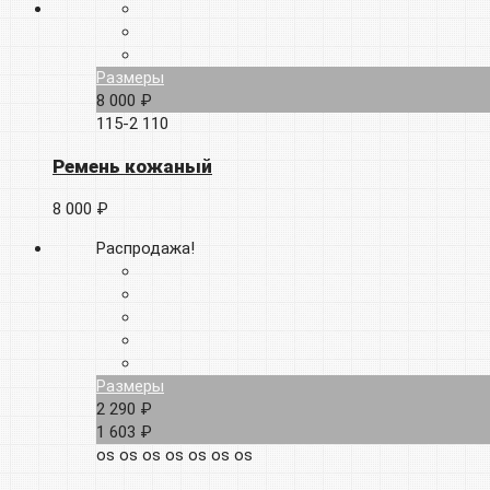
Размеры
8 000 ₽
115-2
110
Ремень кожаный
8 000 ₽
Распродажа!
Размеры
2 290 ₽
1 603 ₽
os
os
os
os
os
os
os