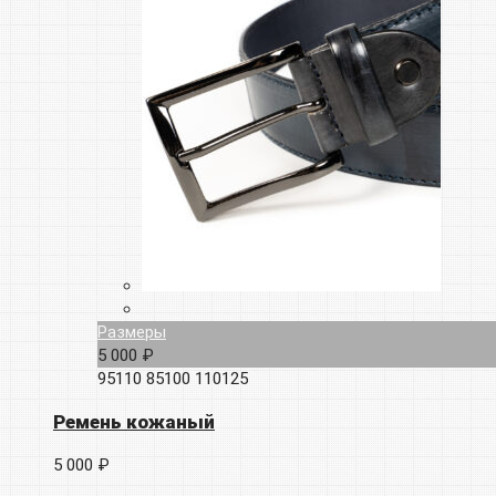
Размеры
5 000 ₽
95110
85100
110125
Ремень кожаный
5 000 ₽