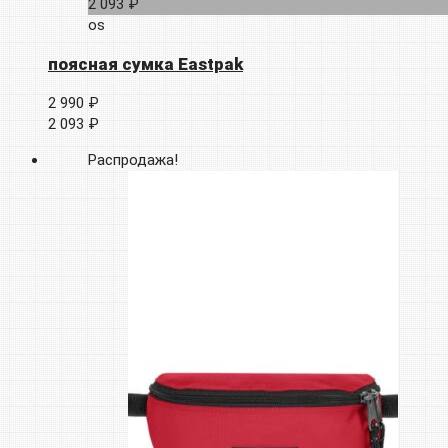
2 093 ₽
os
поясная сумка Eastpak
2 990 ₽
2 093 ₽
Распродажа!