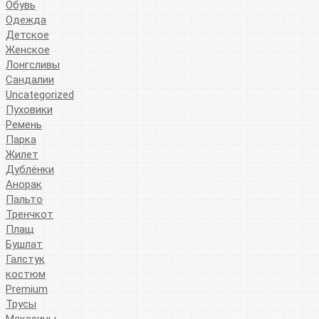
Обувь
Одежда
Детское
Женское
Лонгсливы
Сандалии
Uncategorized
Пуховики
Ремень
Парка
Жилет
Дублёнки
Анорак
Пальто
Тренчкот
Плащ
Бушлат
Галстук
костюм
Premium
Трусы
Макасины