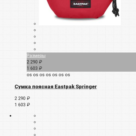
Размеры
2 290 ₽
1 603 ₽
os
os
os
os
os
os
os
Сумка поясная Eastpak Springer
2 290 ₽
1 603 ₽