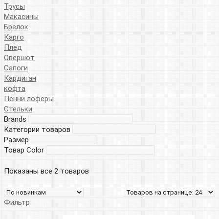
Трусы
Макасины
Брелок
Карго
Плед
Овершот
Сапоги
Кардиган
кофта
Пенни лоферы
Стельки
Brands
Категории товаров
Размер
Товар Color
Показаны все 2 товаров
Фильтр