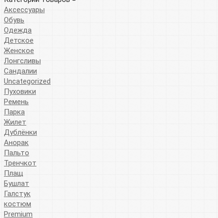
Аксессуары
Обувь
Одежда
Детское
Женское
Лонгсливы
Сандалии
Uncategorized
Пуховики
Ремень
Парка
Жилет
Дублёнки
Анорак
Пальто
Тренчкот
Плащ
Бушлат
Галстук
костюм
Premium