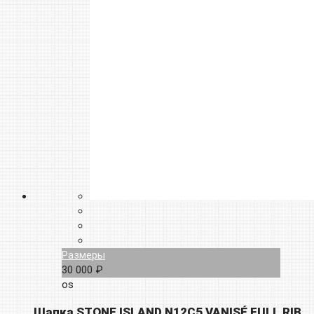
Размеры
30 000 ₽
os
Шапка STONE ISLAND N12C5 VANISÉ FULL RIB