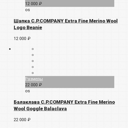
12 000 ₽
os
Шапка C.P.COMPANY Extra Fine Merino Wool
Logo Beanie
12 000 ₽
Размеры
22 000 ₽
os
Балаклава C.P.COMPANY Extra Fine Merino
Wool Goggle Balaclava
22 000 ₽