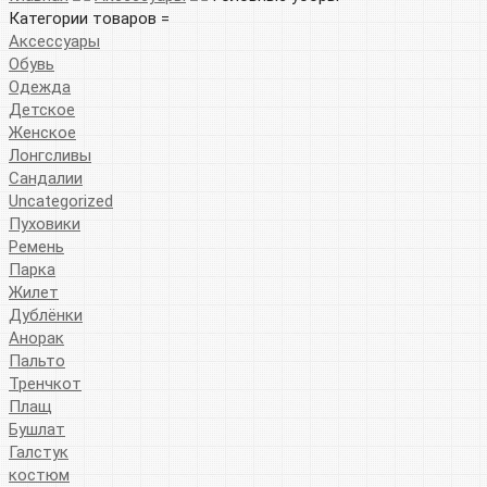
Категории товаров =
Аксессуары
Обувь
Одежда
Детское
Женское
Лонгсливы
Сандалии
Uncategorized
Пуховики
Ремень
Парка
Жилет
Дублёнки
Анорак
Пальто
Тренчкот
Плащ
Бушлат
Галстук
костюм