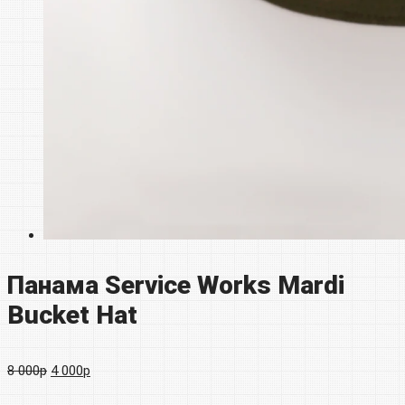
Панама Service Works Mardi
Bucket Hat
Первоначальная
Текущая
8 000
р
4 000
р
цена
цена: