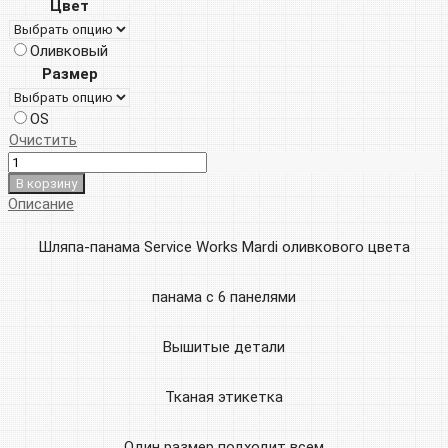
Цвет
составляла
4
Оливковый
8
000р.
Размер
000р.
OS
Очистить
В корзину
Описание
Шляпа-панама Service Works Mardi оливкового цвета
панама с 6 панелями
Вышитые детали
Тканая этикетка
Один размер подходит всем