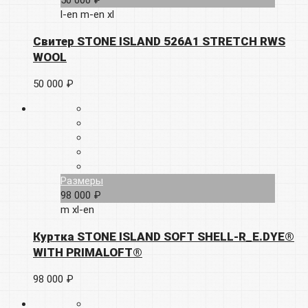
50 000 ₽
l-en
m-en
xl
Свитер STONE ISLAND 526A1 STRETCH RWS
WOOL
50 000 ₽
Размеры
98 000 ₽
m
xl-en
Куртка STONE ISLAND SOFT SHELL-R_E.DYE®
WITH PRIMALOFT®
98 000 ₽