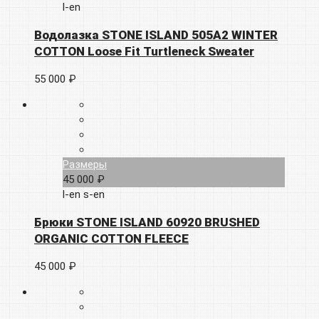
l-en
Водолазка STONE ISLAND 505A2 WINTER
COTTON Loose Fit Turtleneck Sweater
55 000 ₽
Размеры
45 000 ₽
l-en
s-en
Брюки STONE ISLAND 60920 BRUSHED
ORGANIC COTTON FLEECE
45 000 ₽