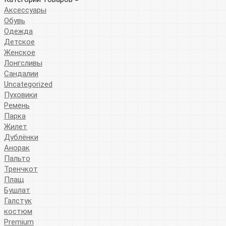
Аксессуары
Обувь
Одежда
Детское
Женское
Лонгсливы
Сандалии
Uncategorized
Пуховики
Ремень
Парка
Жилет
Дублёнки
Анорак
Пальто
Тренчкот
Плащ
Бушлат
Галстук
костюм
Premium