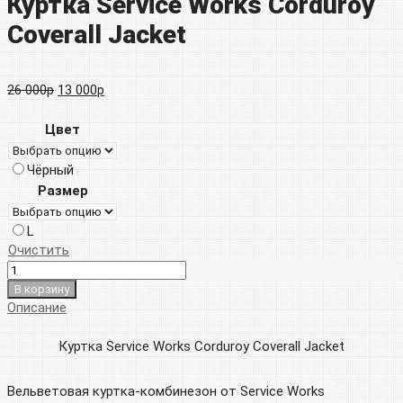
Куртка Service Works Corduroy
Coverall Jacket
Первоначальная
Текущая
26 000
р
13 000
р
цена
цена:
Цвет
составляла
13
Чёрный
26
000р.
Размер
000р.
L
Очистить
В корзину
Описание
Куртка Service Works Corduroy Coverall Jacket
Вельветовая куртка-комбинезон от Service Works