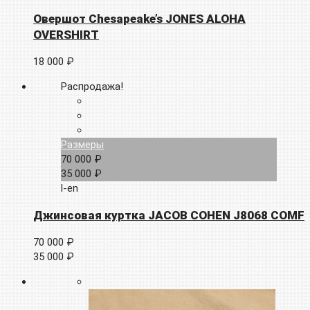
Овершот Chesapeake’s JONES ALOHA
OVERSHIRT
18 000 ₽
Распродажа!
Размеры
70 000 ₽
35 000 ₽
l-en
Джинсовая куртка JACOB COHEN J8068 COMF
70 000 ₽
35 000 ₽