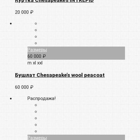
20 000 ₽
Размеры
60 000 ₽
m
xl
xxl
Бушлат Chesapeake’s wool peacoat
60 000 ₽
Распродажа!
Размеры