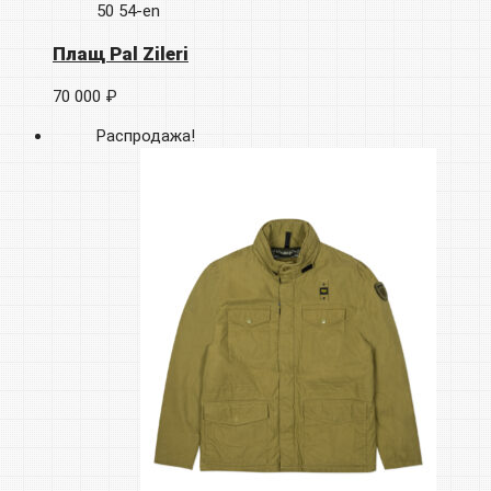
50
54-en
Плащ Pal Zileri
70 000 ₽
Распродажа!