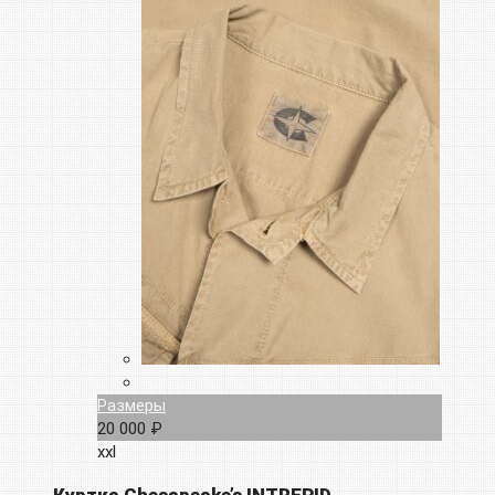
Размеры
20 000 ₽
xxl
Куртка Chesapeake’s INTREPID