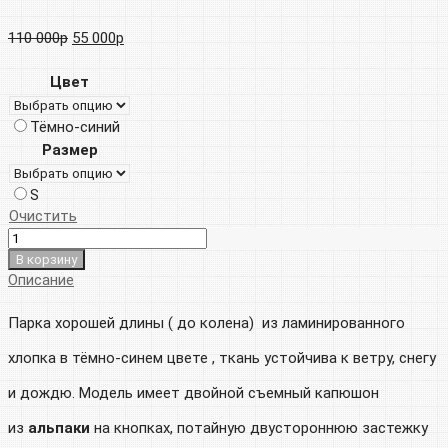
Первоначальная
Текущая
110 000
р
55 000
р
цена
цена:
Цвет
составляла
55
Тёмно-синий
110
000р.
Размер
000р.
S
Очистить
В корзину
Описание
Парка хорошей длины ( до колена) из ламинированного
хлопка в тёмно-синем цвете , ткань устойчива к ветру, снегу
и дождю. Модель имеет двойной съемный капюшон
из
альпаки
на кнопках, потайную двустороннюю застежку