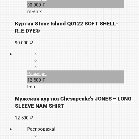
90 000 ₽
m-en
xl
Куртка Stone Island Q0122 SOFT SHELL-
R_E.DYE®
90 000 ₽
Размеры
12 500 ₽
l-en
Мужская куртка Chesapeake’s JONES – LONG
SLEEVE NAM SHIRT
12 500 ₽
Распродажа!