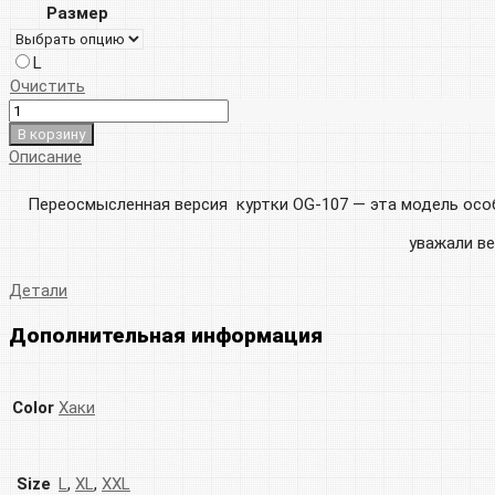
Размер
L
Очистить
В корзину
Описание
Переосмысленная версия куртки OG-107 — эта модель особ
уважали ве
Детали
Дополнительная информация
Color
Хаки
Size
L
,
XL
,
XXL