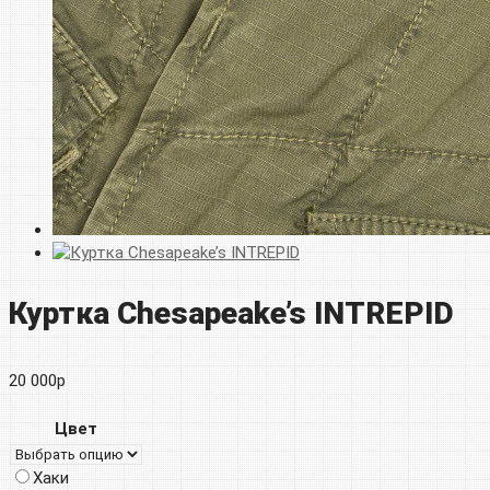
Куртка Chesapeake’s INTREPID
20 000
р
Цвет
Хаки