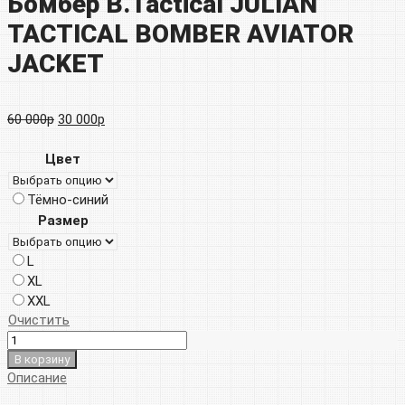
Бомбер B.Tactical JULIAN
TACTICAL BOMBER AVIATOR
JACKET
Первоначальная
Текущая
60 000
р
30 000
р
цена
цена:
Цвет
составляла
30
Тёмно-синий
60
000р.
Размер
000р.
L
XL
XXL
Очистить
В корзину
Описание