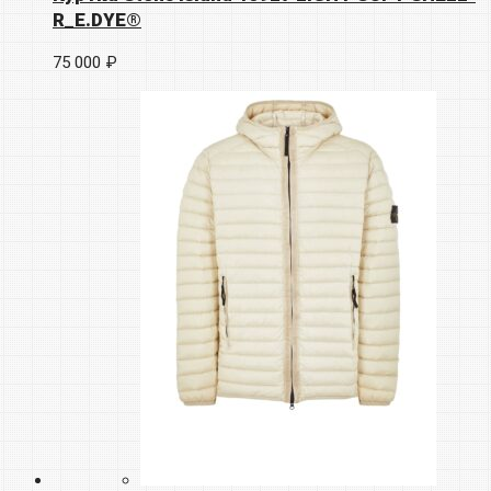
R_E.DYE®
75 000 ₽