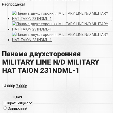
Распродажа!
Панама двухсторонняя
MILITARY LINE N/D MILITARY
HAT TAION 231NDML-1
Первоначальная
Текущая
14 000
р
7 000
р
цена
цена:
Цвет
составляла
7
Оливковый
14
000р.