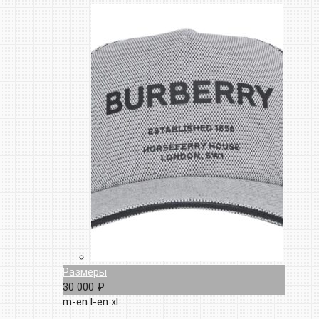
Размеры
30 000 ₽
m-en
l-en
xl