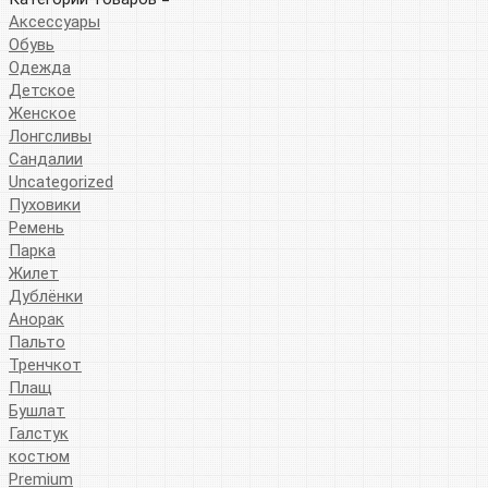
Аксессуары
Обувь
Одежда
Детское
Женское
Лонгсливы
Сандалии
Uncategorized
Пуховики
Ремень
Парка
Жилет
Дублёнки
Анорак
Пальто
Тренчкот
Плащ
Бушлат
Галстук
костюм
Premium