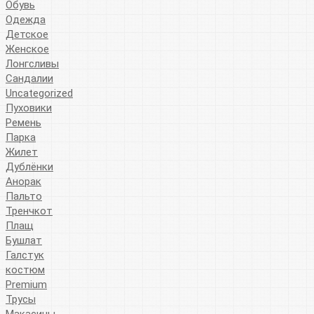
Обувь
Одежда
Детское
Женское
Лонгсливы
Сандалии
Uncategorized
Пуховики
Ремень
Парка
Жилет
Дублёнки
Анорак
Пальто
Тренчкот
Плащ
Бушлат
Галстук
костюм
Premium
Трусы
Макасины