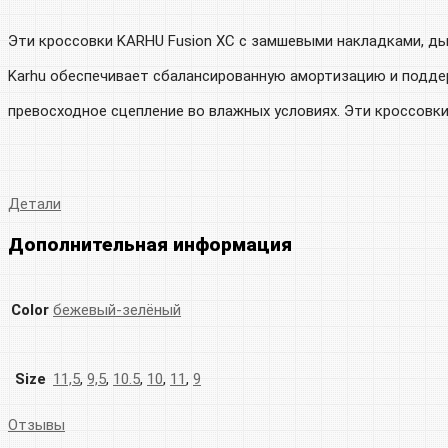
Эти кроссовки KARHU Fusion XC с замшевыми накладками, д
Karhu обеспечивает сбалансированную амортизацию и подде
превосходное сцепление во влажных условиях. Эти кроссовк
Детали
Дополнительная информация
Color
бежевый-зелёный
Size
11,5
,
9,5
,
10.5
,
10
,
11
,
9
Отзывы