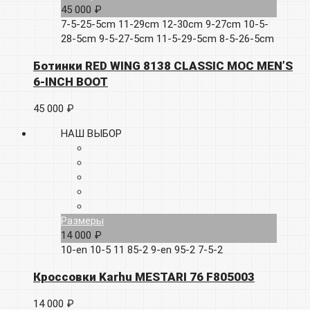
45 000 ₽
7-5-25-5cm
11-29cm
12-30cm
9-27cm
10-5-
28-5cm
9-5-27-5cm
11-5-29-5cm
8-5-26-5cm
Ботинки RED WING 8138 CLASSIC MOC MEN’S
6-INCH BOOT
45 000 ₽
НАШ ВЫБОР
Размеры
14 000 ₽
10-en
10-5
11
85-2
9-en
95-2
7-5-2
Кроссовки Karhu MESTARI 76 F805003
14 000 ₽