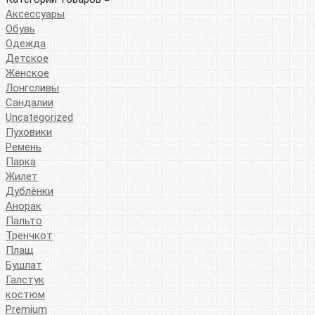
Аксессуары
Обувь
Одежда
Детское
Женское
Лонгсливы
Сандалии
Uncategorized
Пуховики
Ремень
Парка
Жилет
Дублёнки
Анорак
Пальто
Тренчкот
Плащ
Бушлат
Галстук
костюм
Premium