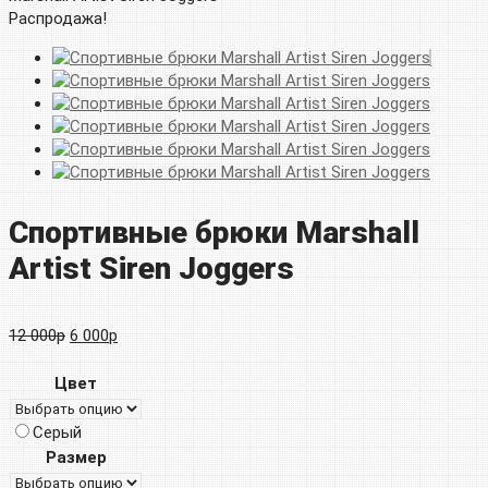
Распродажа!
Спортивные брюки Marshall
Artist Siren Joggers
Первоначальная
Текущая
12 000
р
6 000
р
цена
цена:
Цвет
составляла
6
Серый
12
000р.
Размер
000р.