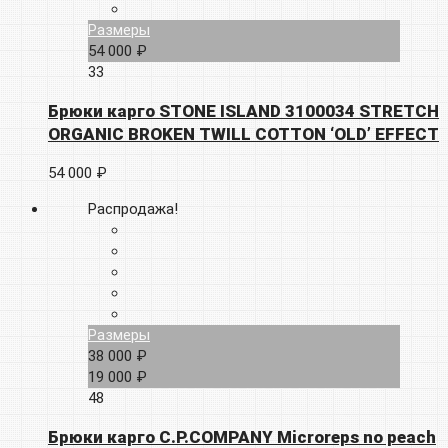
Размеры
54 000 ₽
33
Брюки карго STONE ISLAND 3100034 STRETCH
ORGANIC BROKEN TWILL COTTON ‘OLD’ EFFECT
54 000 ₽
Распродажа!
Размеры
38 000 ₽
19 000 ₽
48
Брюки карго C.P.COMPANY Microreps no peach