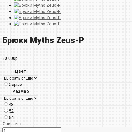
Брюки Myths Zeus-P
30 000
р
Цвет
Серый
Размер
48
52
54
Очистить