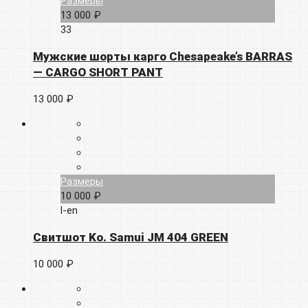
Размеры
13 000 ₽
33
Мужские шорты карго Chesapeake’s BARRAS
— CARGO SHORT PANT
13 000 ₽
Размеры
10 000 ₽
l-en
Свитшот Ko. Samui JM 404 GREEN
10 000 ₽