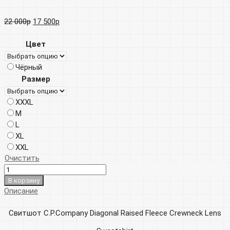
Первоначальная
Текущая
22 000
р
17 500
р
цена
цена:
Цвет
составляла
17
Чёрный
22
500р.
Размер
000р.
XXXL
M
L
XL
XXL
Очистить
В корзину
Описание
Свитшот C.P.Company Diagonal Raised Fleece Crewneck Lens