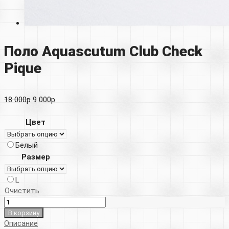
Поло Aquascutum Club Check
Pique
Первоначальная
Текущая
18 000
р
9 000
р
цена
цена:
Цвет
составляла
9
Белый
18
000р.
Размер
000р.
L
Очистить
В корзину
Описание