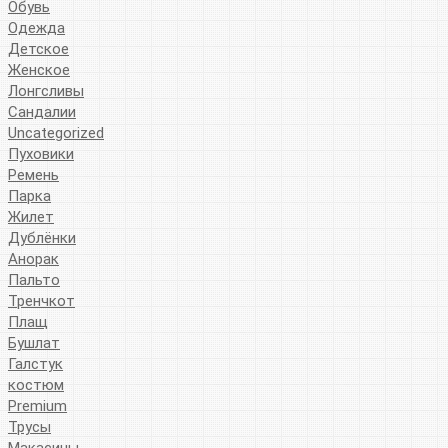
Обувь
Одежда
Детское
Женское
Лонгсливы
Сандалии
Uncategorized
Пуховики
Ремень
Парка
Жилет
Дублёнки
Анорак
Пальто
Тренчкот
Плащ
Бушлат
Галстук
костюм
Premium
Трусы
Макасины