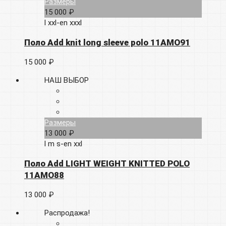
Размеры
15 000 ₽
l
xxl-en
xxxl
Поло Add knit long sleeve polo 11AMO91
15 000 ₽
НАШ ВЫБОР
Размеры
13 000 ₽
l
m
s-en
xxl
Поло Add LIGHT WEIGHT KNITTED POLO
11AMO88
13 000 ₽
Распродажа!