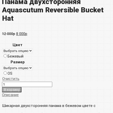
Панама двухсторонняя
Aquascutum Reversible Bucket
Hat
Первоначальная
Текущая
12 000
р
8 000
р
цена
цена:
Цвет
составляла
8
Бежевый
12
000р.
Размер
000р.
OS
Очистить
В корзину
Описание
Шикарная двухсторонняя панама в бежевом цвете с