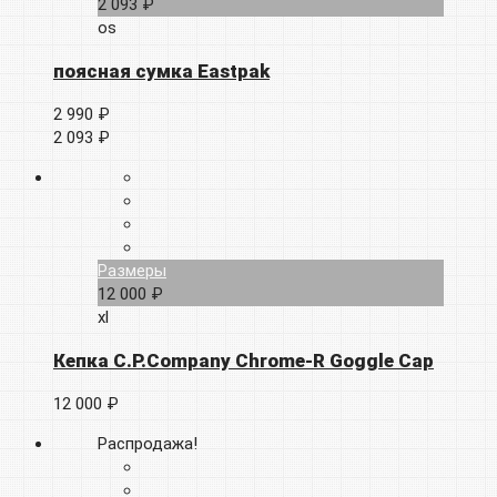
2 093 ₽
os
поясная сумка Eastpak
2 990 ₽
2 093 ₽
Размеры
12 000 ₽
xl
Кепка C.P.Company Chrome-R Goggle Cap
12 000 ₽
Распродажа!