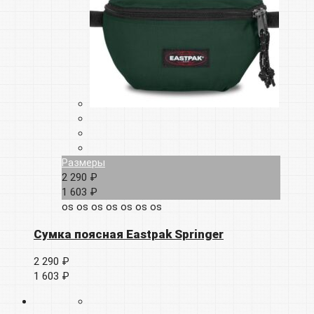
Размеры
2 290 ₽
1 603 ₽
os
os
os
os
os
os
os
Сумка поясная Eastpak Springer
2 290 ₽
1 603 ₽