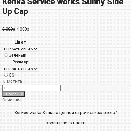
Кепка Service works Sunny Side
Up Cap
Первоначальная
Текущая
8 000
р
4 000
р
цена
цена:
Цвет
составляла
4
Зелёный
8
000р.
Размер
000р.
OS
Очистить
В корзину
Описание
Service works Кепка с цепной строчкой/зелёного/
коричневого цвета