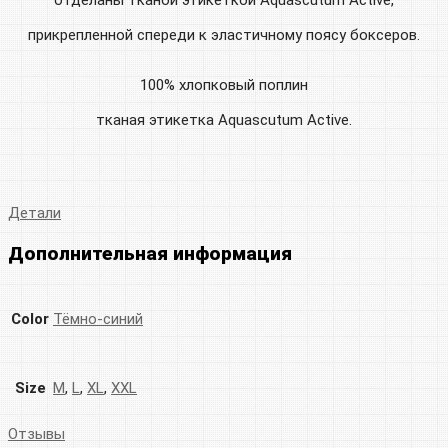
прикрепленной спереди к эластичному поясу боксеров.
100% хлопковый поплин
тканая этикетка Aquascutum Active.
Детали
Дополнительная информация
Color
Тёмно-синий
Size
M
,
L
,
XL
,
XXL
Отзывы