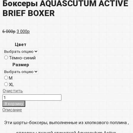
Боксеры AQUASCUTUM ACTIVE
BRIEF BOXER
Первоначальная
Текущая
6 000
р
3 000
р
цена
цена:
Цвет
составляла
3
Тёмно-синий
6
000р.
Размер
000р.
M
XL
Очистить
В корзину
Описание
Эти шорты-боксеры, выполненные из хлопкового поплина ,
отделаны тканой этикеткой Aquascutum Active,