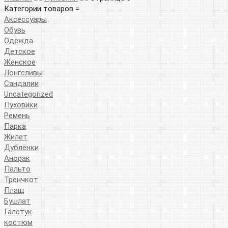
Категории товаров =
Аксессуары
Обувь
Одежда
Детское
Женское
Лонгсливы
Сандалии
Uncategorized
Пуховики
Ремень
Парка
Жилет
Дублёнки
Анорак
Пальто
Тренчкот
Плащ
Бушлат
Галстук
костюм