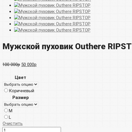
Мужской пуховик Outhere RIPS
Первоначальная
Текущая
100 000
р
50 000
р
цена
цена:
Цвет
составляла
50
Коричневый
100
000р.
Размер
000р.
M
L
Очистить