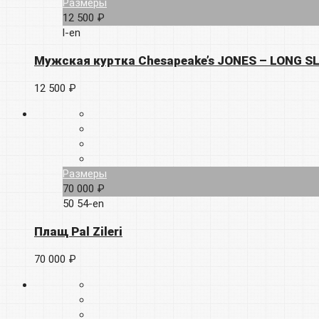
Размеры
12 500 ₽
l-en
Мужская куртка Chesapeake’s JONES – LONG S
12 500 ₽
Размеры
70 000 ₽
50
54-en
Плащ Pal Zileri
70 000 ₽