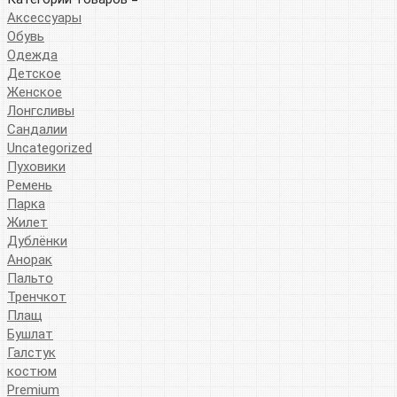
Аксессуары
Обувь
Одежда
Детское
Женское
Лонгсливы
Сандалии
Uncategorized
Пуховики
Ремень
Парка
Жилет
Дублёнки
Анорак
Пальто
Тренчкот
Плащ
Бушлат
Галстук
костюм
Premium