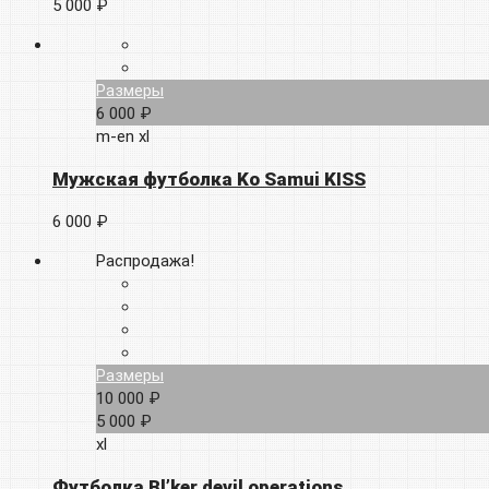
5 000 ₽
Размеры
6 000 ₽
m-en
xl
Мужская футболка Ko Samui KISS
6 000 ₽
Распродажа!
Размеры
10 000 ₽
5 000 ₽
xl
Футболка Bl’ker devil operations